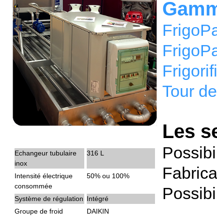
Gamm
FrigoP
FrigoP
Frigori
Tour de
Les s
Possibil
Echangeur tubulaire
316 L
inox
Fabrica
Intensité électrique
50% ou 100%
consommée
Possibi
Système de régulation
Intégré
Groupe de froid
DAIKIN