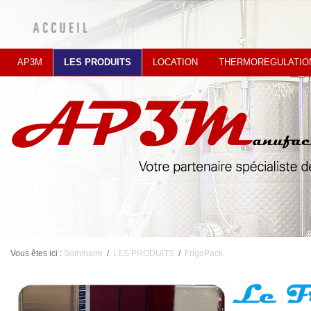
AP3M
LES PRODUITS
LOCATION
THERMOREGULATIO
Vous êtes ici :
Sommaire
/
LES PRODUITS
/
FrigoPack