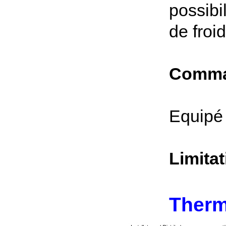
possibi
de froid
Comman
Equipé 
Limita
Ther