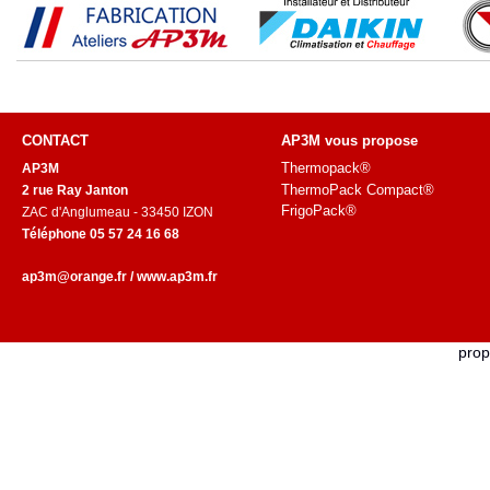
CONTACT
AP3M vous propose
Thermopack®
AP3M
ThermoPack Compact®
2 rue Ray Janton
FrigoPack®
ZAC d'Anglumeau -
33450 IZON
Téléphone 05 57 24 16 68
ap3m@
orange.fr
/
w
ww.ap3m.fr
prop