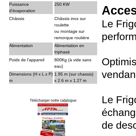
Puissance
250 KW
Acces
d'évaporation
Châssis
Châssis inox sur
Le Frig
roulette
ou montage sur
perform
remorque routière
Alimentation
Alimentation en
triphasé
Optimis
Poids de l'appareil
800Kg (à vide sans
eau)
vendan
Dimensions (H x L x P)
1.95 m (sur chassis)
m
x 2.6 m x 1.27 m
Le Frig
Télécharger notre catalogue
échange
de desc